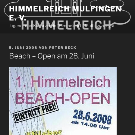
Zum
HIMMELREICH MULFINGEN
Inhalt
E. V.
springen
Jugend- und Kulturverein "Himmelreich" Mulfingen Jagst
VERÖFFENTLICHT
5. JUNI 2008
VON
PETER BECK
AM
Beach – Open am 28. Juni