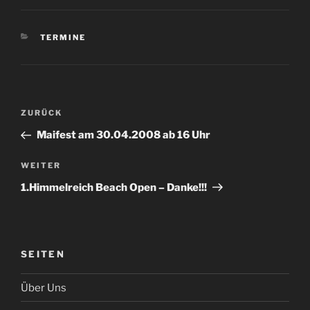
KATEGORIEN
TERMINE
Beitragsnavigation
Vorheriger
ZURÜCK
Beitrag
Maifest am 30.04.2008 ab 16 Uhr
Nächster
WEITER
Beitrag
1.Himmelreich Beach Open – Danke!!!
SEITEN
Über Uns