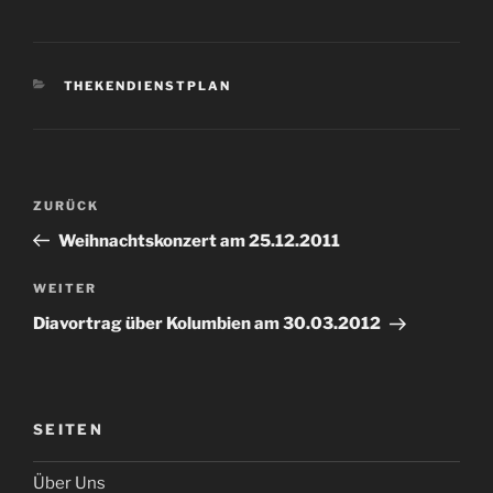
KATEGORIEN
THEKENDIENSTPLAN
Beitragsnavigation
Vorheriger
ZURÜCK
Beitrag
Weihnachtskonzert am 25.12.2011
Nächster
WEITER
Beitrag
Diavortrag über Kolumbien am 30.03.2012
SEITEN
Über Uns