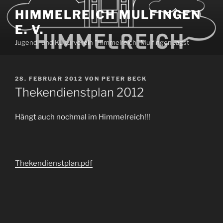
Zum
HIMMELREICH MULFINGEN
Inhalt
E. V.
springen
Jugend- und Kulturverein "Himmelreich" Mulfingen Jagst
VERÖFFENTLICHT
28. FEBRUAR 2012
VON
PETER BECK
AM
Thekendienstplan 2012
Hängt auch nochmal im Himmelreich!!!
Thekendienstplan.pdf