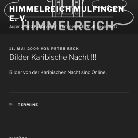
Zum
HIMMELREICH MULFINGEN
Inhalt
E. V.
springen
Jugend- und Kulturverein "Himmelreich" Mulfingen Jagst
VERÖFFENTLICHT
11. MAI 2009
VON
PETER BECK
AM
Bilder Karibische Nacht !!!
Bilder von der Karibischen Nacht sind Online.
KATEGORIEN
TERMINE
Beitragsnavigation