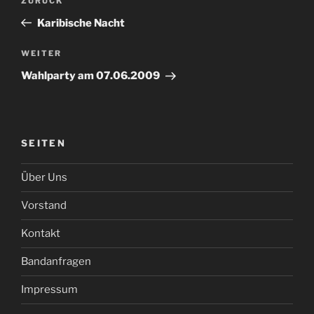
Vorheriger
ZURÜCK
Beitrag
Karibische Nacht
Nächster
WEITER
Beitrag
Wahlparty am 07.06.2009
SEITEN
Über Uns
Vorstand
Kontakt
Bandanfragen
Impressum