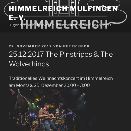
Zum
HIMMELREICH MULFINGEN
Inhalt
E. V.
springen
Jugend- und Kulturverein "Himmelreich" Mulfingen Jagst
VERÖFFENTLICHT
27. NOVEMBER 2017
VON
PETER BECK
AM
25.12.2017 The Pinstripes & The
Wolverhinos
Traditionelles Weihnachtskonzert im Himmelreich
am Montag, 25. Dezember 20:00 – 3:00