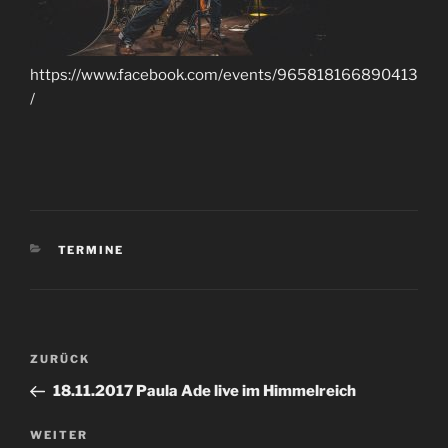
https://www.facebook.com/events/965818166890413
/
KATEGORIEN
TERMINE
Beitragsnavigation
Vorheriger
ZURÜCK
Beitrag
18.11.2017 Paula Ade live im Himmelreich
Nächster
WEITER