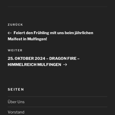
Beitragsnavigation
Vorheriger
ZURÜCK
Beitrag
Feiert den Frühling mit uns beim jährlichen
Maifest in Mulfingen!
Nächster
WEITER
Beitrag
25. OKTOBER 2024 – DRAGON FIRE –
HIMMELREICH MULFINGEN
SEITEN
Über Uns
Vorstand