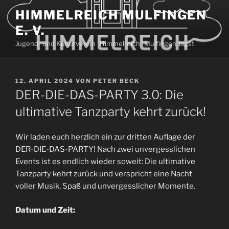
Zum
HIMMELREICH MULFINGEN
Inhalt
E. V.
springen
Jugend- und Kulturverein "Himmelreich" Mulfingen Jagst
VERÖFFENTLICHT
12. APRIL 2024
VON
PETER BECK
AM
DER-DIE-DAS-PARTY 3.0: Die
ultimative Tanzparty kehrt zurück!
Wir laden euch herzlich ein zur dritten Auflage der
DER-DIE-DAS-PARTY! Nach zwei unvergesslichen
Events ist es endlich wieder soweit: Die ultimative
Tanzparty kehrt zurück und verspricht eine Nacht
voller Musik, Spaß und unvergesslicher Momente.
Datum und Zeit: