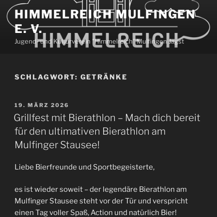
Zum
HIMMELREICH MULFINGEN
Inhalt
E. V.
springen
Jugend- und Kulturverein "Himmelreich" Mulfingen Jagst
SCHLAGWORT:
GETRÄNKE
VERÖFFENTLICHT
19. MÄRZ 2026
AM
Grillfest mit Bierathlon – Mach dich bereit
für den ultimativen Bierathlon am
Mulfinger Stausee!
Liebe Bierfreunde und Sportbegeisterte,
es ist wieder soweit – der legendäre Bierathlon am
Mulfinger Stausee steht vor der Tür und verspricht
einen Tag voller Spaß, Action und natürlich Bier!