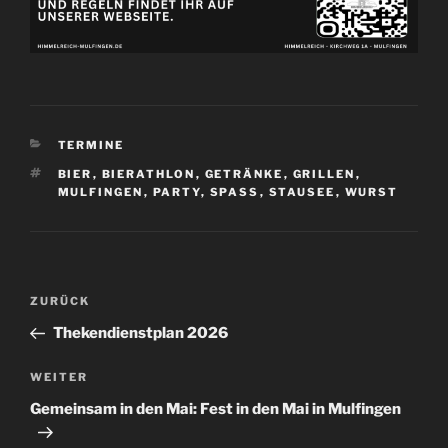
KATEGORIEN
TERMINE
SCHLAGWÖRTER
BIER
,
BIERATHLON
,
GETRÄNKE
,
GRILLEN
,
MULFINGEN
,
PARTY
,
SPASS
,
STAUSEE
,
WURST
Beitragsnavigation
Vorheriger
ZURÜCK
Beitrag
Thekendienstplan 2026
Nächster
WEITER
Beitrag
Gemeinsam in den Mai: Fest in den Mai in Mulfingen