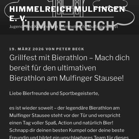
Zum
HIMMELREICH MULFINGEN
Inhalt
E. V.
springen
Jugend- und Kulturverein "Himmelreich" Mulfingen Jagst
VERÖFFENTLICHT
19. MÄRZ 2026
VON
PETER BECK
AM
Grillfest mit Bierathlon – Mach dich
bereit für den ultimativen
Bierathlon am Mulfinger Stausee!
Liebe Bierfreunde und Sportbegeisterte,
es ist wieder soweit – der legendäre Bierathlon am
Mulfinger Stausee steht vor der Tür und verspricht
einen Tag voller Spaß, Action und natürlich Bier!
Schnapp dir deinen besten Kumpel oder deine beste
Freundin und bildet ein unschlagbares Team für dieses