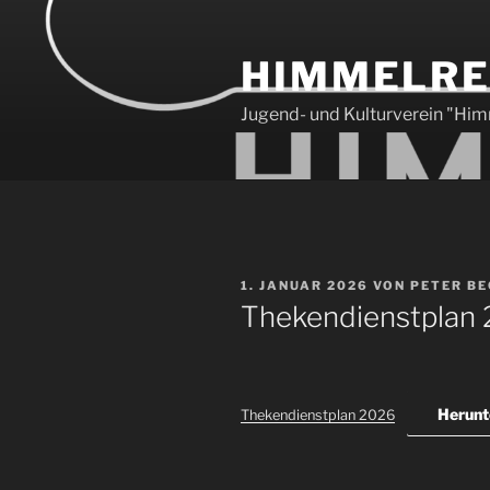
Zum
Inhalt
HIMMELREI
springen
Jugend- und Kulturverein "Him
VERÖFFENTLICHT
1. JANUAR 2026
VON
PETER BE
AM
Thekendienstplan
Herunt
Thekendienstplan 2026