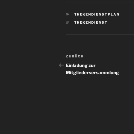
KATEGORIEN
THEKENDIENSTPLAN
SCHLAGWÖRTER
THEKENDIENST
Beitragsnavigation
Vorheriger
ZURÜCK
Beitrag
Einladung zur
Mitgliederversammlung